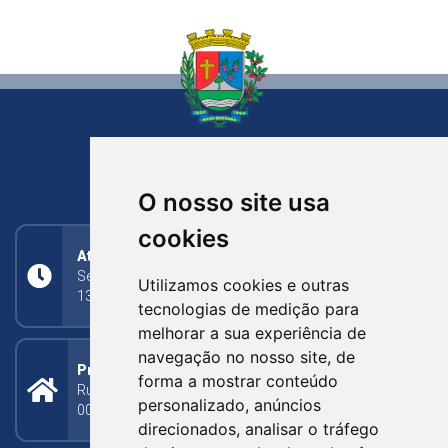
NOVA BASSANO
RIO GRANDE DO SUL
O nosso site usa
cookies
Atendimento
Segunda a Sexta: 8h às 11h30min (manhã);
Utilizamos cookies e outras
13h30min às 17h (tarde)
tecnologias de medição para
melhorar a sua experiência de
navegação no nosso site, de
Prefeitura Municipal
forma a mostrar conteúdo
Rua Silva Jardim, 505 - Bairro Centro - CEP: 95340-
personalizado, anúncios
000
direcionados, analisar o tráfego