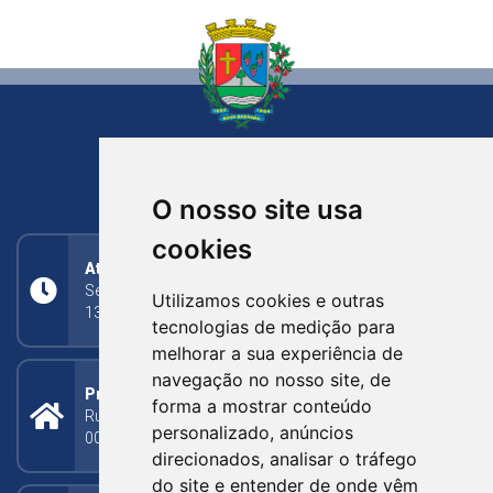
NOVA BASSANO
RIO GRANDE DO SUL
O nosso site usa
cookies
Atendimento
Segunda a Sexta: 8h às 11h30min (manhã);
Utilizamos cookies e outras
13h30min às 17h (tarde)
tecnologias de medição para
melhorar a sua experiência de
navegação no nosso site, de
Prefeitura Municipal
forma a mostrar conteúdo
Rua Silva Jardim, 505 - Bairro Centro - CEP: 95340-
personalizado, anúncios
000
direcionados, analisar o tráfego
do site e entender de onde vêm