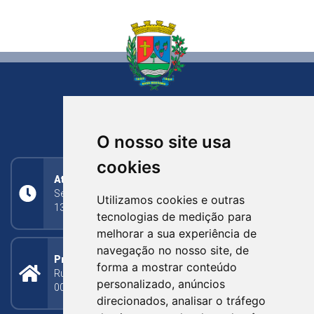
NOVA BASSANO
RIO GRANDE DO SUL
O nosso site usa
cookies
Atendimento
Segunda a Sexta: 8h às 11h30min (manhã);
Utilizamos cookies e outras
13h30min às 17h (tarde)
tecnologias de medição para
melhorar a sua experiência de
navegação no nosso site, de
Prefeitura Municipal
forma a mostrar conteúdo
Rua Silva Jardim, 505 - Bairro Centro - CEP: 95340-
personalizado, anúncios
000
direcionados, analisar o tráfego