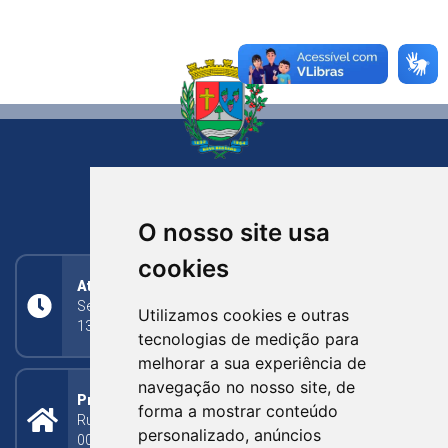
NOVA BASSANO
RIO GRANDE DO SUL
O nosso site usa
cookies
Atendimento
Segunda a Sexta: 8h às 11h30min (manhã);
Utilizamos cookies e outras
13h30min às 17h (tarde)
tecnologias de medição para
melhorar a sua experiência de
navegação no nosso site, de
Prefeitura Municipal
forma a mostrar conteúdo
Rua Silva Jardim, 505 - Bairro Centro - CEP: 95340-
personalizado, anúncios
000