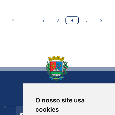
«
1
2
3
4
5
6
NOVA BASSANO
RIO GRANDE DO SUL
O nosso site usa
cookies
Atendimento