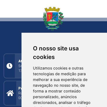
NOVA BASSANO
RIO GRANDE DO SUL
O nosso site usa
cookies
Atendimento
Segunda a Sexta: 8h às 11h30min (manhã);
Utilizamos cookies e outras
13h30min às 17h (tarde)
tecnologias de medição para
melhorar a sua experiência de
navegação no nosso site, de
Prefeitura Municipal
forma a mostrar conteúdo
Rua Silva Jardim, 505 - Bairro Centro - CEP: 95340-
personalizado, anúncios
000
direcionados, analisar o tráfego