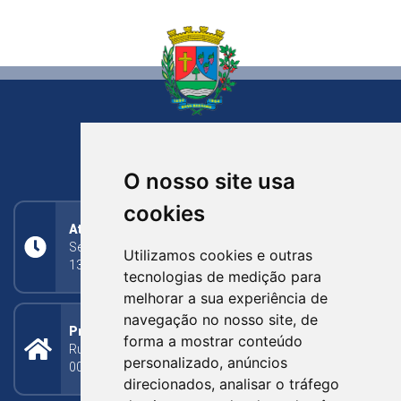
NOVA BASSANO
RIO GRANDE DO SUL
O nosso site usa
cookies
Atendimento
Segunda a Sexta: 8h às 11h30min (manhã);
Utilizamos cookies e outras
13h30min às 17h (tarde)
tecnologias de medição para
melhorar a sua experiência de
navegação no nosso site, de
Prefeitura Municipal
forma a mostrar conteúdo
Rua Silva Jardim, 505 - Bairro Centro - CEP: 95340-
personalizado, anúncios
000
direcionados, analisar o tráfego