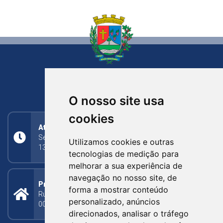
NOVA BASSANO
RIO GRANDE DO SUL
O nosso site usa
cookies
Atendimento
Segunda a Sexta: 8h às 11h30min (manhã);
Utilizamos cookies e outras
13h30min às 17h (tarde)
tecnologias de medição para
melhorar a sua experiência de
navegação no nosso site, de
Prefeitura Municipal
forma a mostrar conteúdo
Rua Silva Jardim, 505 - Bairro Centro - CEP: 95340-
personalizado, anúncios
000
direcionados, analisar o tráfego