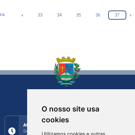
ira
«
33
34
35
36
37
»
NOVA BASSANO
RIO GRANDE DO SUL
O nosso site usa
cookies
Atendimento
Segunda a Sexta: 8h às 11h30min (manhã);
Utilizamos cookies e outras