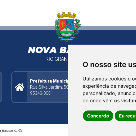
NOVA BASSANO
RIO GRANDE DO SUL
O nosso site u
Utilizamos cookies e o
Prefeitura Municipal
experiência de navega
Rua Silva Jardim, 505 - Bairro Centro - CEP:
personalizado, anúncios
95340-000
de onde vêm os visitan
Concordo
Eu recu
ova Bassano/RS