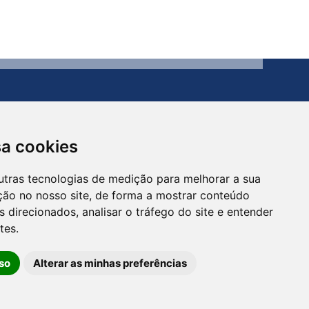
sa cookies
utras tecnologias de medição para melhorar a sua
Contato
ção no nosso site, de forma a mostrar conteúdo
(54) 3273-1649 ou (54) 3273-1150
 direcionados, analisar o tráfego do site e entender
tes.
so
Alterar as minhas preferências