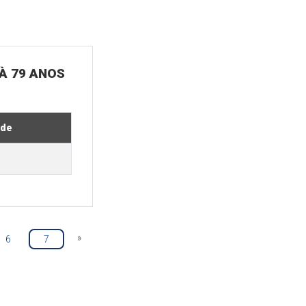
 À 79 ANOS
ade
»
6
7