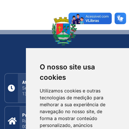
NOVA BASSANO
RIO GRANDE DO SUL
O nosso site usa
cookies
Atendimento
Segunda a Sexta: 8h às 11h30min (manhã);
Utilizamos cookies e outras
13h30min às 17h (tarde)
tecnologias de medição para
melhorar a sua experiência de
navegação no nosso site, de
Prefeitura Municipal
forma a mostrar conteúdo
Rua Silva Jardim, 505 - Bairro Centro - CEP: 95340-
personalizado, anúncios
000