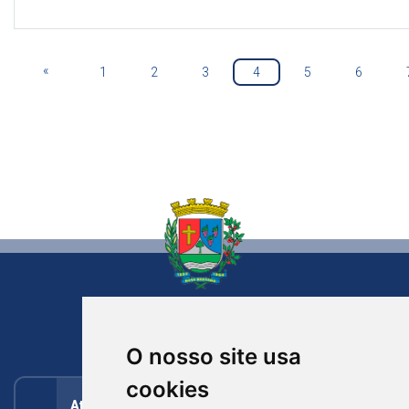
«
1
2
3
4
5
6
NOVA BASSANO
RIO GRANDE DO SUL
O nosso site usa
cookies
Atendimento