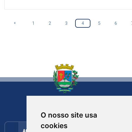
«
1
2
3
4
5
6
NOVA BASSANO
RIO GRANDE DO SUL
O nosso site usa
cookies
Atendimento