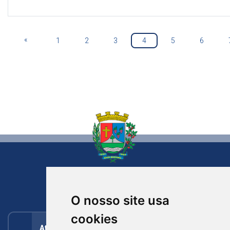
«
1
2
3
4
5
6
NOVA BASSANO
RIO GRANDE DO SUL
O nosso site usa
cookies
Atendimento