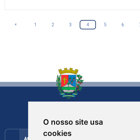
«
1
2
3
4
5
6
NOVA BASSANO
RIO GRANDE DO SUL
O nosso site usa
cookies
Atendimento