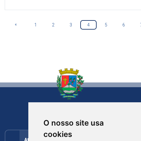
«
1
2
3
4
5
6
NOVA BASSANO
RIO GRANDE DO SUL
O nosso site usa
cookies
Atendimento