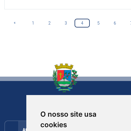
«
1
2
3
4
5
6
NOVA BASSANO
RIO GRANDE DO SUL
O nosso site usa
cookies
Atendimento