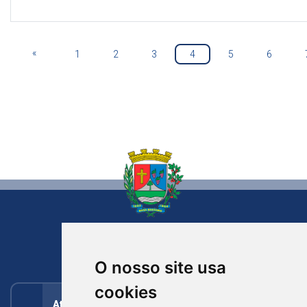
«
1
2
3
4
5
6
NOVA BASSANO
RIO GRANDE DO SUL
O nosso site usa
cookies
Atendimento