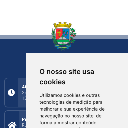
NOVA BASSANO
RIO GRANDE DO SUL
O nosso site usa
cookies
Atendimento
Segunda a Sexta: 8h às 11h30min (manhã);
Utilizamos cookies e outras
13h30min às 17h (tarde)
tecnologias de medição para
melhorar a sua experiência de
navegação no nosso site, de
Prefeitura Municipal
forma a mostrar conteúdo
Rua Silva Jardim, 505 - Bairro Centro - CEP: 95340-