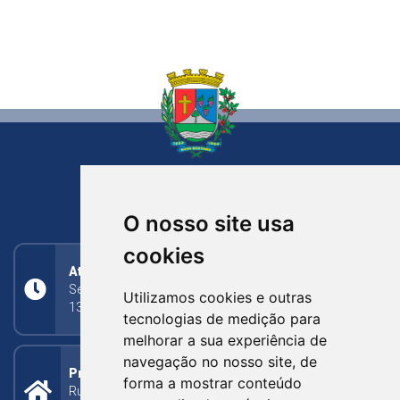
NOVA BASSANO
RIO GRANDE DO SUL
O nosso site usa
cookies
Atendimento
Segunda a Sexta: 8h às 11h30min (manhã);
Utilizamos cookies e outras
13h30min às 17h (tarde)
tecnologias de medição para
melhorar a sua experiência de
navegação no nosso site, de
Prefeitura Municipal
forma a mostrar conteúdo
Rua Silva Jardim, 505 - Bairro Centro - CEP: 95340-