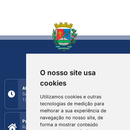
NOVA BASSANO
RIO GRANDE DO SUL
O nosso site usa
cookies
Atendimento
Segunda a Sexta: 8h às 11h30min (manhã);
Utilizamos cookies e outras
13h30min às 17h (tarde)
tecnologias de medição para
melhorar a sua experiência de
navegação no nosso site, de
Prefeitura Municipal
forma a mostrar conteúdo
Rua Silva Jardim, 505 - Bairro Centro - CEP: 95340-