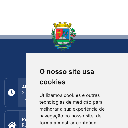
NOVA BASSANO
RIO GRANDE DO SUL
O nosso site usa
cookies
Atendimento
Segunda a Sexta: 8h às 11h30min (manhã);
Utilizamos cookies e outras
13h30min às 17h (tarde)
tecnologias de medição para
melhorar a sua experiência de
navegação no nosso site, de
Prefeitura Municipal
forma a mostrar conteúdo
Rua Silva Jardim, 505 - Bairro Centro - CEP: 95340-