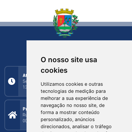
NOVA BASSANO
RIO GRANDE DO SUL
O nosso site usa
cookies
Atendimento
Segunda a Sexta: 8h às 11h30min (manhã);
Utilizamos cookies e outras
13h30min às 17h (tarde)
tecnologias de medição para
melhorar a sua experiência de
navegação no nosso site, de
Prefeitura Municipal
forma a mostrar conteúdo
Rua Silva Jardim, 505 - Bairro Centro - CEP: 95340-
personalizado, anúncios
000
direcionados, analisar o tráfego