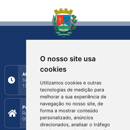
NOVA BASSANO
RIO GRANDE DO SUL
O nosso site usa
cookies
Atendimento
Segunda a Sexta: 8h às 11h30min (manhã);
Utilizamos cookies e outras
13h30min às 17h (tarde)
tecnologias de medição para
melhorar a sua experiência de
navegação no nosso site, de
Prefeitura Municipal
forma a mostrar conteúdo
Rua Silva Jardim, 505 - Bairro Centro - CEP: 95340-
personalizado, anúncios
000
direcionados, analisar o tráfego