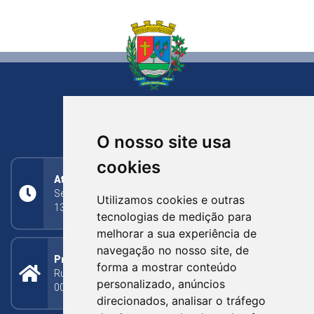
NOVA BASSANO
RIO GRANDE DO SUL
O nosso site usa
cookies
Atendimento
Segunda a Sexta: 8h às 11h30min (manhã);
Utilizamos cookies e outras
13h30min às 17h (tarde)
tecnologias de medição para
melhorar a sua experiência de
navegação no nosso site, de
Prefeitura Municipal
forma a mostrar conteúdo
Rua Silva Jardim, 505 - Bairro Centro - CEP: 95340-
personalizado, anúncios
000
direcionados, analisar o tráfego