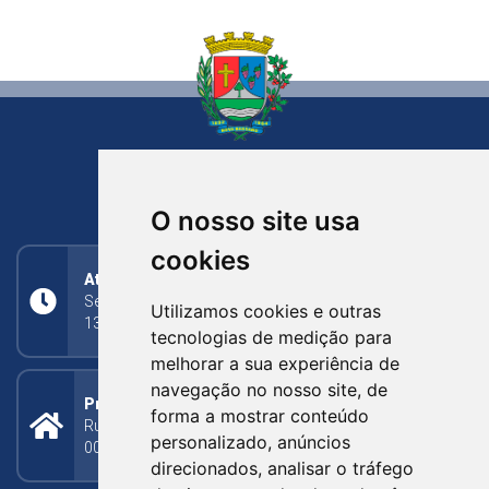
NOVA BASSANO
RIO GRANDE DO SUL
O nosso site usa
cookies
Atendimento
Segunda a Sexta: 8h às 11h30min (manhã);
Utilizamos cookies e outras
13h30min às 17h (tarde)
tecnologias de medição para
melhorar a sua experiência de
navegação no nosso site, de
Prefeitura Municipal
forma a mostrar conteúdo
Rua Silva Jardim, 505 - Bairro Centro - CEP: 95340-
personalizado, anúncios
000
direcionados, analisar o tráfego