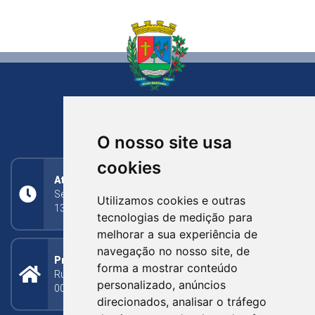
NOVA BASSANO
RIO GRANDE DO SUL
O nosso site usa
cookies
Atendimento
Segunda a Sexta: 8h às 11h30min (manhã);
Utilizamos cookies e outras
13h30min às 17h (tarde)
tecnologias de medição para
melhorar a sua experiência de
navegação no nosso site, de
Prefeitura Municipal
forma a mostrar conteúdo
Rua Silva Jardim, 505 - Bairro Centro - CEP: 95340-
personalizado, anúncios
000
direcionados, analisar o tráfego