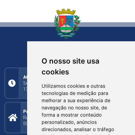
NOVA BASSANO
RIO GRANDE DO SUL
O nosso site usa
cookies
Atendimento
Segunda a Sexta: 8h às 11h30min (manhã);
Utilizamos cookies e outras
13h30min às 17h (tarde)
tecnologias de medição para
melhorar a sua experiência de
navegação no nosso site, de
Prefeitura Municipal
forma a mostrar conteúdo
Rua Silva Jardim, 505 - Bairro Centro - CEP: 95340-
personalizado, anúncios
000
direcionados, analisar o tráfego