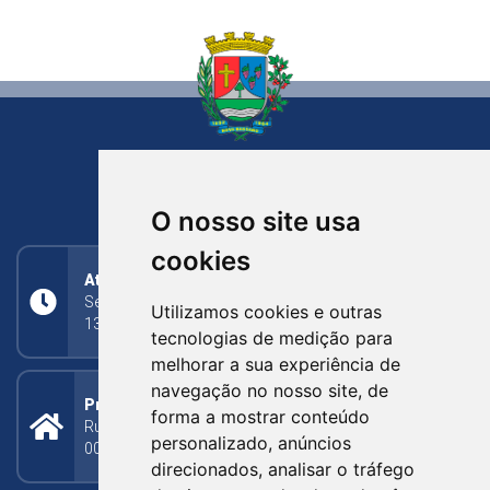
NOVA BASSANO
RIO GRANDE DO SUL
O nosso site usa
cookies
Atendimento
Segunda a Sexta: 8h às 11h30min (manhã);
Utilizamos cookies e outras
13h30min às 17h (tarde)
tecnologias de medição para
melhorar a sua experiência de
navegação no nosso site, de
Prefeitura Municipal
forma a mostrar conteúdo
Rua Silva Jardim, 505 - Bairro Centro - CEP: 95340-
personalizado, anúncios
000
direcionados, analisar o tráfego