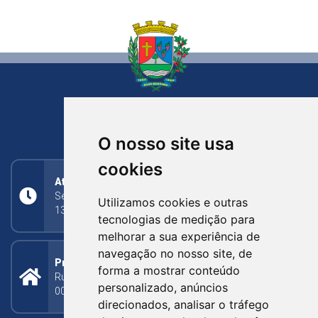
NOVA BASSANO
RIO GRANDE DO SUL
O nosso site usa
cookies
Atendimento
Segunda a Sexta: 8h às 11h30min (manhã);
Utilizamos cookies e outras
13h30min às 17h (tarde)
tecnologias de medição para
melhorar a sua experiência de
navegação no nosso site, de
Prefeitura Municipal
forma a mostrar conteúdo
Rua Silva Jardim, 505 - Bairro Centro - CEP: 95340-
personalizado, anúncios
000
direcionados, analisar o tráfego