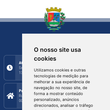
NOVA BASSANO
RIO GRANDE DO SUL
O nosso site usa
cookies
Atendimento
Segunda a Sexta: 8h às 11h30min (manhã);
Utilizamos cookies e outras
13h30min às 17h (tarde)
tecnologias de medição para
melhorar a sua experiência de
navegação no nosso site, de
Prefeitura Municipal
forma a mostrar conteúdo
Rua Silva Jardim, 505 - Bairro Centro - CEP: 95340-
personalizado, anúncios
000
direcionados, analisar o tráfego