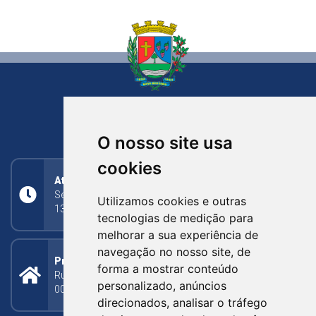
NOVA BASSANO
RIO GRANDE DO SUL
O nosso site usa
cookies
Atendimento
Segunda a Sexta: 8h às 11h30min (manhã);
Utilizamos cookies e outras
13h30min às 17h (tarde)
tecnologias de medição para
melhorar a sua experiência de
navegação no nosso site, de
Prefeitura Municipal
forma a mostrar conteúdo
Rua Silva Jardim, 505 - Bairro Centro - CEP: 95340-
personalizado, anúncios
000
direcionados, analisar o tráfego