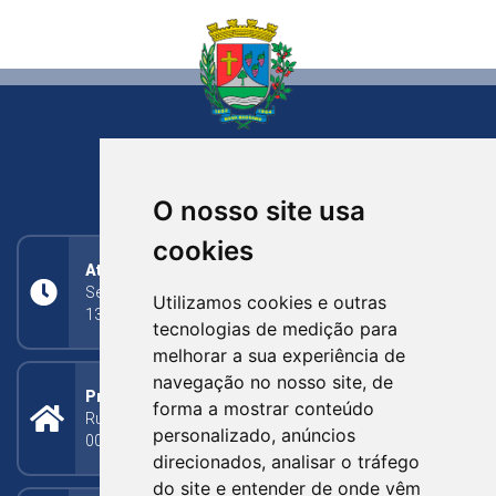
NOVA BASSANO
RIO GRANDE DO SUL
O nosso site usa
cookies
Atendimento
Segunda a Sexta: 8h às 11h30min (manhã);
Utilizamos cookies e outras
13h30min às 17h (tarde)
tecnologias de medição para
melhorar a sua experiência de
navegação no nosso site, de
Prefeitura Municipal
forma a mostrar conteúdo
Rua Silva Jardim, 505 - Bairro Centro - CEP: 95340-
personalizado, anúncios
000
direcionados, analisar o tráfego
do site e entender de onde vêm