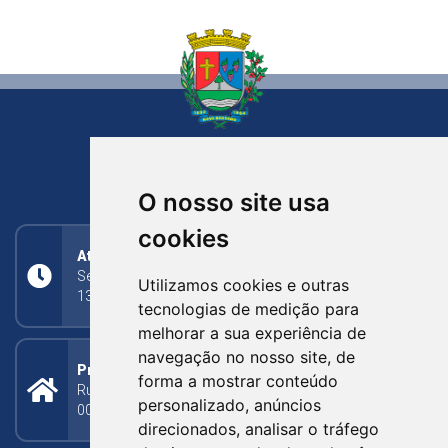
NOVA BASSANO
RIO GRANDE DO SUL
O nosso site usa
cookies
Atendimento
Segunda a Sexta: 8h às 11h30min (manhã);
Utilizamos cookies e outras
13h30min às 17h (tarde)
tecnologias de medição para
melhorar a sua experiência de
navegação no nosso site, de
Prefeitura Municipal
forma a mostrar conteúdo
Rua Silva Jardim, 505 - Bairro Centro - CEP: 95340-
personalizado, anúncios
000
direcionados, analisar o tráfego