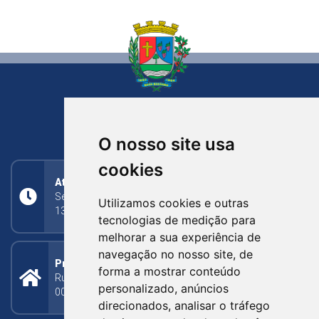
NOVA BASSANO
RIO GRANDE DO SUL
O nosso site usa
cookies
Atendimento
Segunda a Sexta: 8h às 11h30min (manhã);
Utilizamos cookies e outras
13h30min às 17h (tarde)
tecnologias de medição para
melhorar a sua experiência de
navegação no nosso site, de
Prefeitura Municipal
forma a mostrar conteúdo
Rua Silva Jardim, 505 - Bairro Centro - CEP: 95340-
personalizado, anúncios
000
direcionados, analisar o tráfego