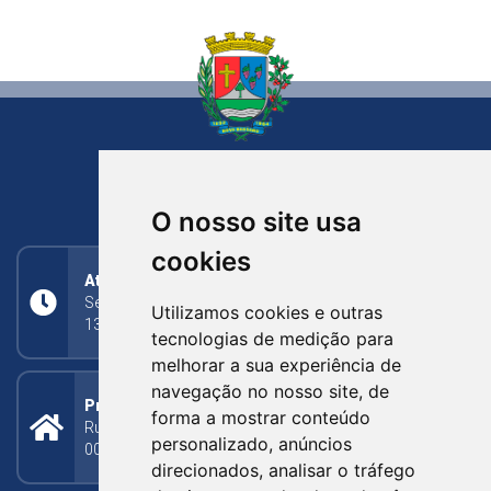
NOVA BASSANO
RIO GRANDE DO SUL
O nosso site usa
cookies
Atendimento
Segunda a Sexta: 8h às 11h30min (manhã);
Utilizamos cookies e outras
13h30min às 17h (tarde)
tecnologias de medição para
melhorar a sua experiência de
navegação no nosso site, de
Prefeitura Municipal
forma a mostrar conteúdo
Rua Silva Jardim, 505 - Bairro Centro - CEP: 95340-
personalizado, anúncios
000
direcionados, analisar o tráfego