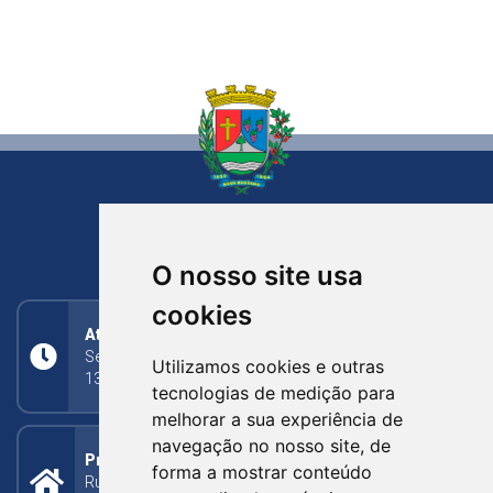
NOVA BASSANO
RIO GRANDE DO SUL
O nosso site usa
cookies
Atendimento
Segunda a Sexta: 8h às 11h30min (manhã);
Utilizamos cookies e outras
13h30min às 17h (tarde)
tecnologias de medição para
melhorar a sua experiência de
navegação no nosso site, de
Prefeitura Municipal
forma a mostrar conteúdo
Rua Silva Jardim, 505 - Bairro Centro - CEP: 95340-