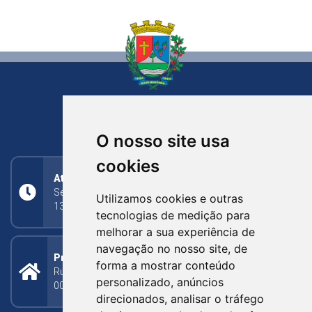
NOVA BASSANO
RIO GRANDE DO SUL
O nosso site usa
cookies
Atendimento
Segunda a Sexta: 8h às 11h30min (manhã);
Utilizamos cookies e outras
13h30min às 17h (tarde)
tecnologias de medição para
melhorar a sua experiência de
navegação no nosso site, de
Prefeitura Municipal
forma a mostrar conteúdo
Rua Silva Jardim, 505 - Bairro Centro - CEP: 95340-
personalizado, anúncios
000
direcionados, analisar o tráfego