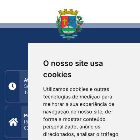
NOVA BASSANO
RIO GRANDE DO SUL
O nosso site usa
cookies
Atendimento
Segunda a Sexta: 8h às 11h30min (manhã);
Utilizamos cookies e outras
13h30min às 17h (tarde)
tecnologias de medição para
melhorar a sua experiência de
navegação no nosso site, de
Prefeitura Municipal
forma a mostrar conteúdo
Rua Silva Jardim, 505 - Bairro Centro - CEP: 95340-
personalizado, anúncios
000
direcionados, analisar o tráfego