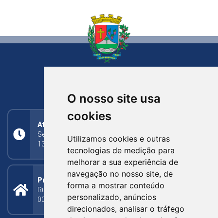
NOVA BASSANO
RIO GRANDE DO SUL
O nosso site usa
cookies
Atendimento
Segunda a Sexta: 8h às 11h30min (manhã);
Utilizamos cookies e outras
13h30min às 17h (tarde)
tecnologias de medição para
melhorar a sua experiência de
navegação no nosso site, de
Prefeitura Municipal
forma a mostrar conteúdo
Rua Silva Jardim, 505 - Bairro Centro - CEP: 95340-
personalizado, anúncios
000
direcionados, analisar o tráfego