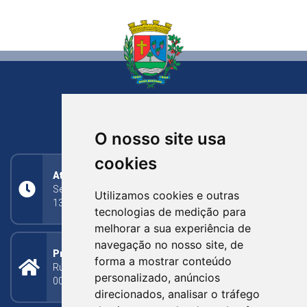
NOVA BASSANO
RIO GRANDE DO SUL
O nosso site usa
cookies
Atendimento
Segunda a Sexta: 8h às 11h30min (manhã);
Utilizamos cookies e outras
13h30min às 17h (tarde)
tecnologias de medição para
melhorar a sua experiência de
navegação no nosso site, de
Prefeitura Municipal
forma a mostrar conteúdo
Rua Silva Jardim, 505 - Bairro Centro - CEP: 95340-
personalizado, anúncios
000
direcionados, analisar o tráfego