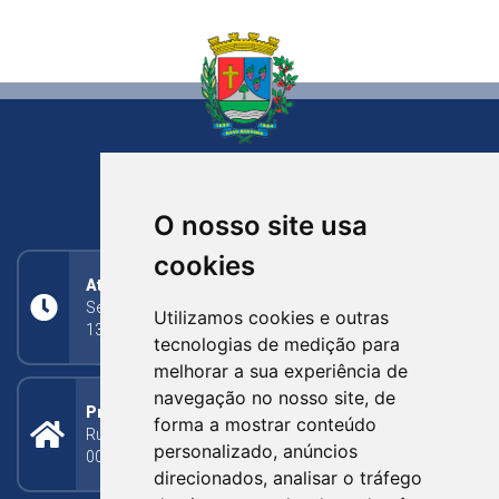
NOVA BASSANO
RIO GRANDE DO SUL
O nosso site usa
cookies
Atendimento
Segunda a Sexta: 8h às 11h30min (manhã);
Utilizamos cookies e outras
13h30min às 17h (tarde)
tecnologias de medição para
melhorar a sua experiência de
navegação no nosso site, de
Prefeitura Municipal
forma a mostrar conteúdo
Rua Silva Jardim, 505 - Bairro Centro - CEP: 95340-
personalizado, anúncios
000
direcionados, analisar o tráfego