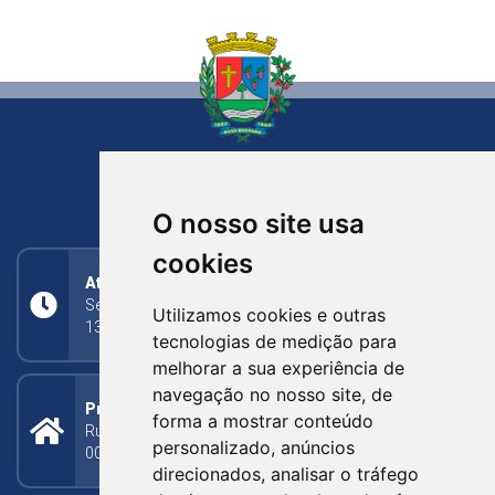
NOVA BASSANO
RIO GRANDE DO SUL
O nosso site usa
cookies
Atendimento
Segunda a Sexta: 8h às 11h30min (manhã);
Utilizamos cookies e outras
13h30min às 17h (tarde)
tecnologias de medição para
melhorar a sua experiência de
navegação no nosso site, de
Prefeitura Municipal
forma a mostrar conteúdo
Rua Silva Jardim, 505 - Bairro Centro - CEP: 95340-
personalizado, anúncios
000
direcionados, analisar o tráfego