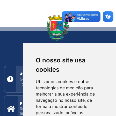
NOVA BASSANO
RIO GRANDE DO SUL
O nosso site usa
cookies
Atendimento
Segunda a Sexta: 8h às 11h30min (manhã);
Utilizamos cookies e outras
13h30min às 17h (tarde)
tecnologias de medição para
melhorar a sua experiência de
navegação no nosso site, de
Prefeitura Municipal
forma a mostrar conteúdo
Rua Silva Jardim, 505 - Bairro Centro - CEP: 95340-
personalizado, anúncios
000