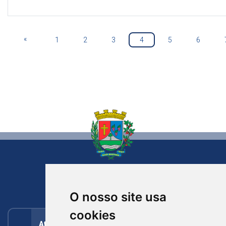
«
1
2
3
4
5
6
NOVA BASSANO
RIO GRANDE DO SUL
O nosso site usa
cookies
Atendimento