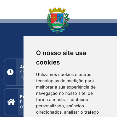
NOVA BASSANO
RIO GRANDE DO SUL
O nosso site usa
cookies
Atendimento
Segunda a Sexta: 8h às 11h30min (manhã);
Utilizamos cookies e outras
13h30min às 17h (tarde)
tecnologias de medição para
melhorar a sua experiência de
navegação no nosso site, de
Prefeitura Municipal
forma a mostrar conteúdo
Rua Silva Jardim, 505 - Bairro Centro - CEP: 95340-
personalizado, anúncios
000
direcionados, analisar o tráfego