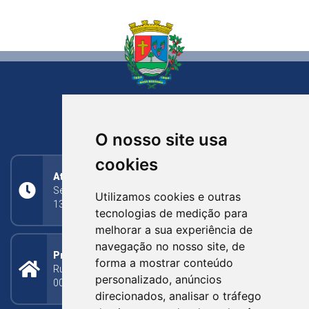
NOVA BASSANO
RIO GRANDE DO SUL
O nosso site usa
cookies
Atendimento
Segunda a Sexta: 8h às 11h30min (manhã);
Utilizamos cookies e outras
13h30min às 17h (tarde)
tecnologias de medição para
melhorar a sua experiência de
navegação no nosso site, de
Prefeitura Municipal
forma a mostrar conteúdo
Rua Silva Jardim, 505 - Bairro Centro - CEP: 95340-
personalizado, anúncios
000
direcionados, analisar o tráfego