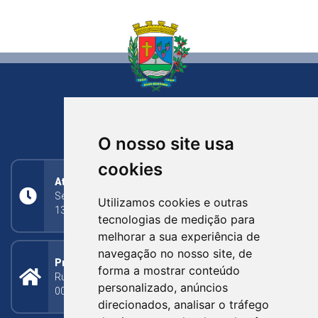
NOVA BASSANO
RIO GRANDE DO SUL
O nosso site usa
cookies
Atendimento
Segunda a Sexta: 8h às 11h30min (manhã);
Utilizamos cookies e outras
13h30min às 17h (tarde)
tecnologias de medição para
melhorar a sua experiência de
navegação no nosso site, de
Prefeitura Municipal
forma a mostrar conteúdo
Rua Silva Jardim, 505 - Bairro Centro - CEP: 95340-
personalizado, anúncios
000
direcionados, analisar o tráfego