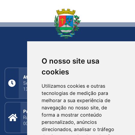
NOVA BASSANO
RIO GRANDE DO SUL
O nosso site usa
cookies
Atendimento
Segunda a Sexta: 8h às 11h30min (manhã);
Utilizamos cookies e outras
13h30min às 17h (tarde)
tecnologias de medição para
melhorar a sua experiência de
navegação no nosso site, de
Prefeitura Municipal
forma a mostrar conteúdo
Rua Silva Jardim, 505 - Bairro Centro - CEP: 95340-
personalizado, anúncios
000
direcionados, analisar o tráfego