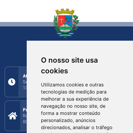
NOVA BASSANO
RIO GRANDE DO SUL
O nosso site usa
cookies
Atendimento
Segunda a Sexta: 8h às 11h30min (manhã);
Utilizamos cookies e outras
13h30min às 17h (tarde)
tecnologias de medição para
melhorar a sua experiência de
navegação no nosso site, de
Prefeitura Municipal
forma a mostrar conteúdo
Rua Silva Jardim, 505 - Bairro Centro - CEP: 95340-
personalizado, anúncios
000
direcionados, analisar o tráfego